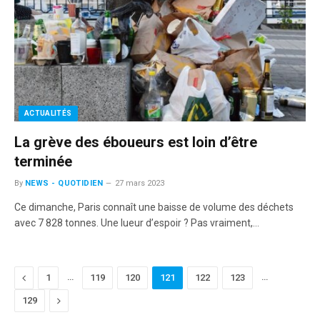
ACTUALITÉS
La grève des éboueurs est loin d’être
terminée
By
NEWS - QUOTIDIEN
27 mars 2023
Ce dimanche, Paris connaît une baisse de volume des déchets
avec 7 828 tonnes. Une lueur d’espoir ? Pas vraiment,…
Previous
…
…
1
119
120
121
122
123
Next
129