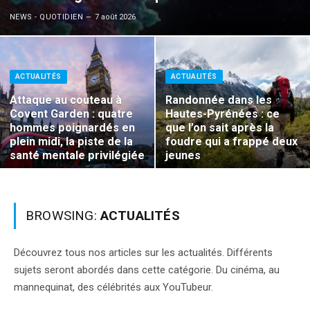
NEWS - QUOTIDIEN
7 août 2026
ACTUALITÉS
ACTUALITÉS
Attaque au couteau à
Randonnée dans les
Covent Garden : quatre
Hautes-Pyrénées : ce
hommes poignardés en
que l’on sait après la
plein midi, la piste de la
foudre qui a frappé deux
santé mentale privilégiée
jeunes
BROWSING:
ACTUALITÉS
Découvrez tous nos articles sur les actualités. Différents
sujets seront abordés dans cette catégorie. Du cinéma, au
mannequinat, des célébrités aux YouTubeur.