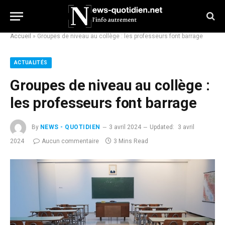
Accueil
»
Groupes de niveau au collège : les professeurs font barrage
ACTUALITÉS
Groupes de niveau au collège :
les professeurs font barrage
By
NEWS - QUOTIDIEN
3 avril 2024
Updated:
3 avril
2024
Aucun commentaire
3 Mins Read