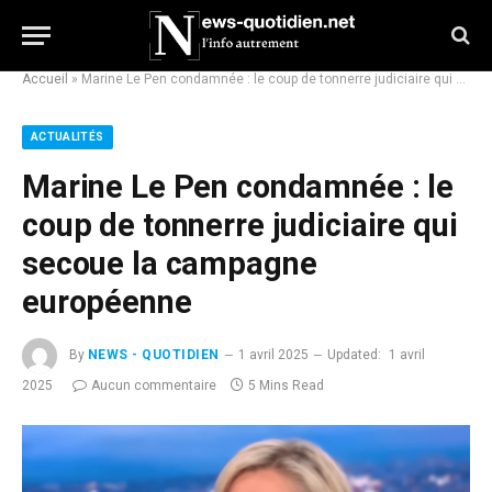
Accueil
»
Marine Le Pen condamnée : le coup de tonnerre judiciaire qui secoue la campagne européenne
ACTUALITÉS
Marine Le Pen condamnée : le
coup de tonnerre judiciaire qui
secoue la campagne
européenne
By
NEWS - QUOTIDIEN
1 avril 2025
Updated:
1 avril
2025
Aucun commentaire
5 Mins Read