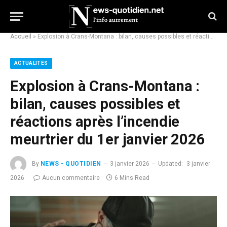
Accueil
»
Explosion à Crans-Montana : bilan, causes possibles et réactions après l’incendie meurtrier du 1er janvier 2026
ACTUALITÉS
Explosion à Crans-Montana :
bilan, causes possibles et
réactions après l’incendie
meurtrier du 1er janvier 2026
By
NEWS - QUOTIDIEN
3 janvier 2026
Updated:
3 janvier
2026
Aucun commentaire
6 Mins Read