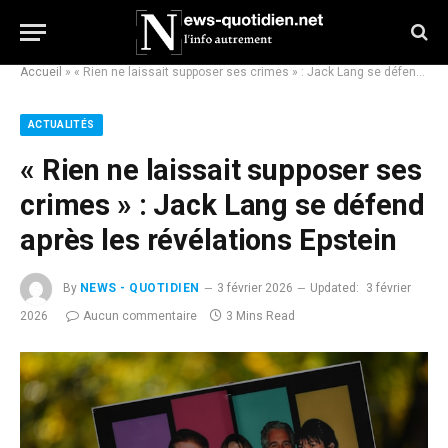
Accueil
»
« Rien ne laissait supposer ses crimes » : Jack Lang se défend après les révélations Epstein
ACTUALITÉS
« Rien ne laissait supposer ses
crimes » : Jack Lang se défend
après les révélations Epstein
By
NEWS - QUOTIDIEN
3 février 2026
Updated:
3 février
2026
Aucun commentaire
3 Mins Read