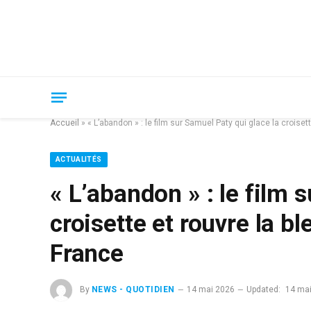
Accueil
»
« L’abandon » : le film sur Samuel Paty qui glace la croiset
ACTUALITÉS
« L’abandon » : le film 
croisette et rouvre la b
France
By
NEWS - QUOTIDIEN
14 mai 2026
Updated:
14 ma