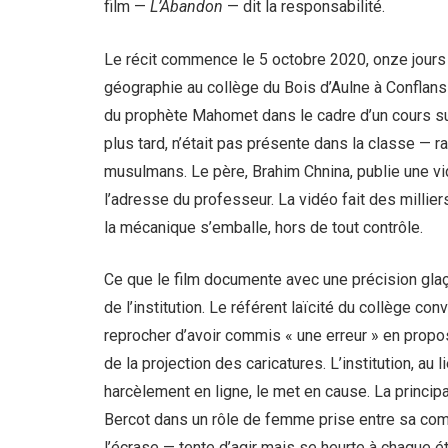
film —
L’Abandon
— dit la responsabilité.
Le récit commence le 5 octobre 2020, onze jours 
géographie au collège du Bois d’Aulne à Conflans
du prophète Mahomet dans le cadre d’un cours sur
plus tard, n’était pas présente dans la classe — 
musulmans. Le père, Brahim Chnina, publie une vi
l’adresse du professeur. La vidéo fait des millie
la mécanique s’emballe, hors de tout contrôle.
Ce que le film documente avec une précision glaç
de l’institution. Le référent laïcité du collège co
reprocher d’avoir commis « une erreur » en proposa
de la projection des caricatures. L’institution, a
harcèlement en ligne, le met en cause. La princ
Bercot dans un rôle de femme prise entre sa comp
l’écrase — tente d’agir mais se heurte à chaque 