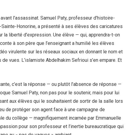
avant l’assassinat. Samuel Paty, professeur d’histoire-
-Sainte-Honorine, a présenté à ses élèves des caricatures
 la liberté d’expression. Une élève — qui, apprendra-t-on
raconte à son père que l’enseignant a humilié les élèves
déo virulente sur les réseaux sociaux en donnant le nom et
rs de vues. L’islamiste Abdelhakim Sefrioui s’en empare. Et
ante, c’est la réponse — ou plutôt l’absence de réponse —
nvoque Samuel Paty, non pas pour le soutenir, mais pour lui
nt aux élèves qui le souhaitaient de sortir de la salle lors
u lieu de protéger son agent face à une campagne de
ipale du collège — magnifiquement incarnée par Emmanuelle
assion pour son professeur et l’inertie bureaucratique qui
étape au « pas de vagues » ambiant.