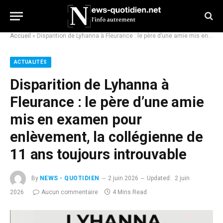
Accueil
»
Disparition de Lyhanna à Fleurance : le père d’une amie mis en examen pour enlèvement, la collégienne de 11 ans toujours introuvable
ACTUALITÉS
Disparition de Lyhanna à
Fleurance : le père d’une amie
mis en examen pour
enlèvement, la collégienne de
11 ans toujours introuvable
By
NEWS - QUOTIDIEN
2 juin 2026
Updated:
2 juin
2026
Aucun commentaire
4 Mins Read