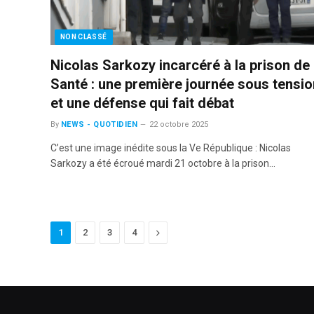
NON CLASSÉ
Nicolas Sarkozy incarcéré à la prison de 
Santé : une première journée sous tensio
et une défense qui fait débat
By
NEWS - QUOTIDIEN
22 octobre 2025
C’est une image inédite sous la Ve République : Nicolas
Sarkozy a été écroué mardi 21 octobre à la prison…
Next
1
2
3
4