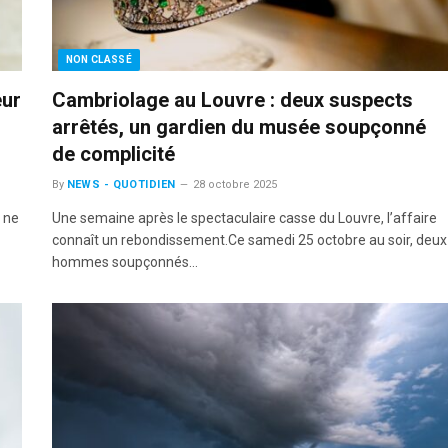
NON CLASSÉ
eur
Cambriolage au Louvre : deux suspects
arrêtés, un gardien du musée soupçonné
de complicité
By
NEWS - QUOTIDIEN
28 octobre 2025
e ne
Une semaine après le spectaculaire casse du Louvre, l’affaire
connaît un rebondissement.Ce samedi 25 octobre au soir, deux
hommes soupçonnés…